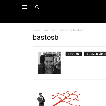
Início
Autores
Posts por bastosb
bastosb
3 POSTS
0 COMENTÁRIO