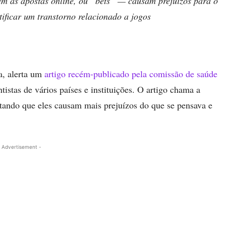
em as apostas online, ou “bets” — causam prejuízos para o
tificar um transtorno relacionado a jogos
a, alerta um
artigo recém-publicado pela comissão de saúde
tistas de vários países e instituições. O artigo chama a
ltando que eles causam mais prejuízos do que se pensava e
 Advertisement -